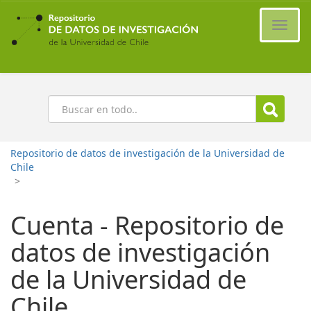
Ir
al
Cambi
contenido
naveg
principal
Buscar
Repositorio de datos de investigación de la Universidad de
Chile
>
Cuenta - Repositorio de
datos de investigación
de la Universidad de
Chile