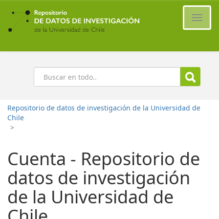
Ir
al
Cambi
contenido
naveg
principal
Buscar
Repositorio de datos de investigación de la Universidad de
Chile
>
Cuenta - Repositorio de
datos de investigación
de la Universidad de
Chile