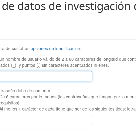
 de datos de investigación 
era de sus otras
opciones de identificación
.
un nombre de usuario válido de 2 a 60 caracteres de longitud que conte
ados (_), y puntos (.) sin caracteres acentuados ni eñes.
traseña debe de contener:
De 6 caracteres por lo menos (las contraseñas que tengan por lo men
requisitos)
Al menos 1 carácter de cada tiene que ser de los siguientes tipos: let