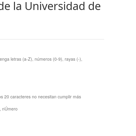
de la Universidad de
nga letras (a-Z), números (0-9), rayas (-),
os 20 caracteres no necesitan cumplir más
ra, nÚmero