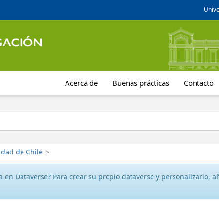
Unive
Acerca de
Buenas prácticas
Contacto
idad de Chile
>
 en Dataverse? Para crear su propio dataverse y personalizarlo, aña