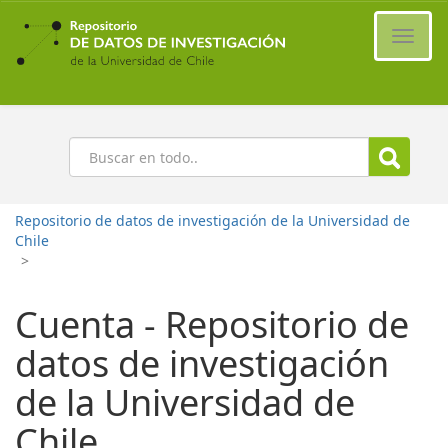
Ir
al
Cambi
contenido
naveg
principal
Buscar
Repositorio de datos de investigación de la Universidad de
Chile
>
Cuenta - Repositorio de
datos de investigación
de la Universidad de
Chile