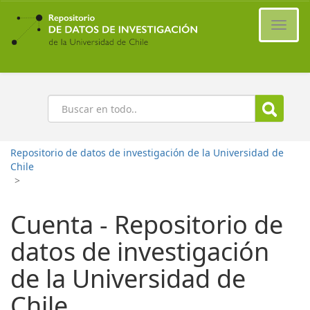
Ir
al
Cambi
contenido
naveg
principal
Buscar
Repositorio de datos de investigación de la Universidad de
Chile
>
Cuenta - Repositorio de
datos de investigación
de la Universidad de
Chile