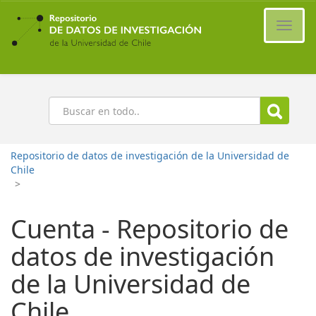
Ir
al
Cambi
contenido
naveg
principal
Buscar
Repositorio de datos de investigación de la Universidad de
Chile
>
Cuenta - Repositorio de
datos de investigación
de la Universidad de
Chile