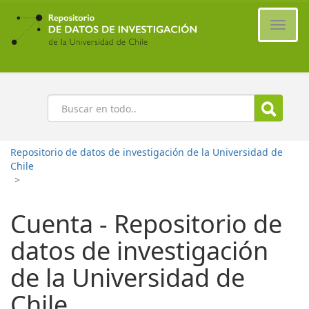
Ir
al
Cambi
contenido
naveg
principal
Buscar
Repositorio de datos de investigación de la Universidad de
Chile
>
Cuenta - Repositorio de
datos de investigación
de la Universidad de
Chile