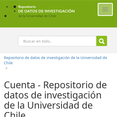
Ir
al
Cambi
contenido
naveg
principal
Buscar
Repositorio de datos de investigación de la Universidad de
Chile
>
Cuenta - Repositorio de
datos de investigación
de la Universidad de
Chile