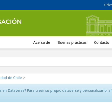
Unive
Acerca de
Buenas prácticas
Contacto
idad de Chile
>
 en Dataverse? Para crear su propio dataverse y personalizarlo, aña