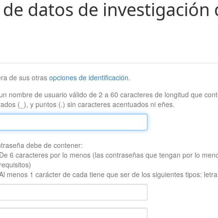
 de datos de investigación 
era de sus otras
opciones de identificación
.
un nombre de usuario válido de 2 a 60 caracteres de longitud que conte
ados (_), y puntos (.) sin caracteres acentuados ni eñes.
traseña debe de contener:
De 6 caracteres por lo menos (las contraseñas que tengan por lo men
requisitos)
Al menos 1 carácter de cada tiene que ser de los siguientes tipos: let