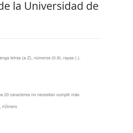
de la Universidad de
nga letras (a-Z), números (0-9), rayas (-),
os 20 caracteres no necesitan cumplir más
ra, nÚmero