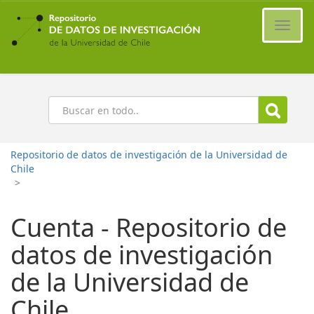
Ir
al
Cambi
contenido
naveg
principal
Buscar
Repositorio de datos de investigación de la Universidad de
Chile
>
Cuenta - Repositorio de
datos de investigación
de la Universidad de
Chile