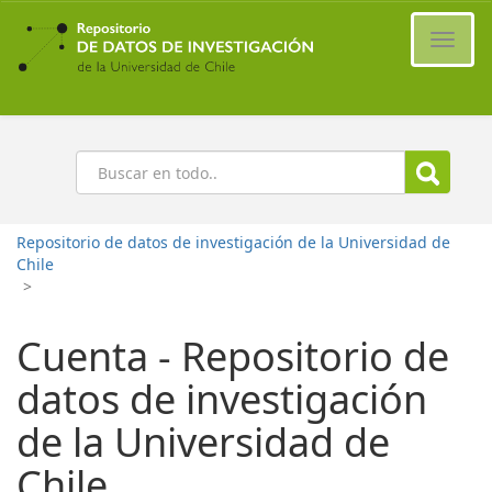
Ir
al
Cambi
contenido
naveg
principal
Buscar
Repositorio de datos de investigación de la Universidad de
Chile
>
Cuenta - Repositorio de
datos de investigación
de la Universidad de
Chile