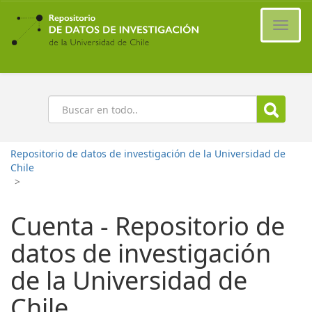
Ir
al
Cambi
contenido
naveg
principal
Buscar
Repositorio de datos de investigación de la Universidad de
Chile
>
Cuenta - Repositorio de
datos de investigación
de la Universidad de
Chile