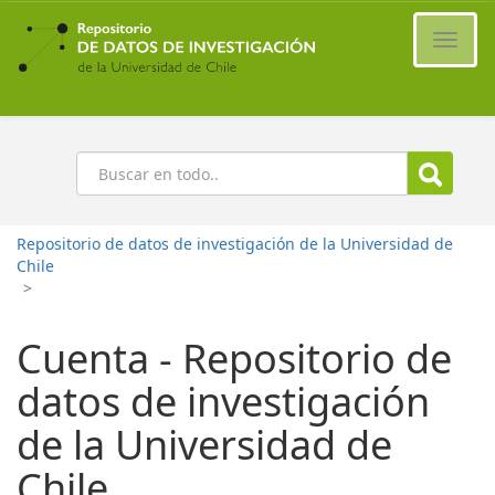
Ir
al
Cambi
contenido
naveg
principal
Buscar
Repositorio de datos de investigación de la Universidad de
Chile
>
Cuenta - Repositorio de
datos de investigación
de la Universidad de
Chile