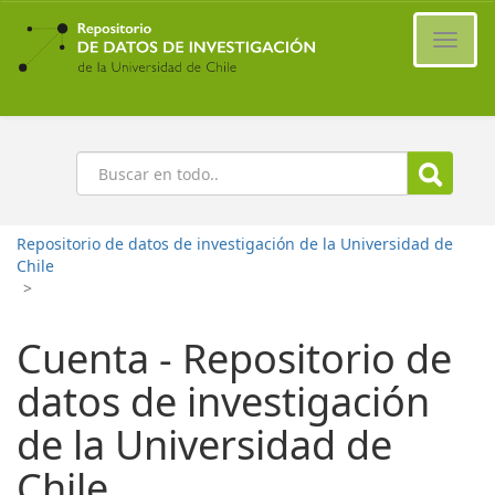
Ir
al
Cambi
contenido
naveg
principal
Buscar
Repositorio de datos de investigación de la Universidad de
Chile
>
Cuenta - Repositorio de
datos de investigación
de la Universidad de
Chile