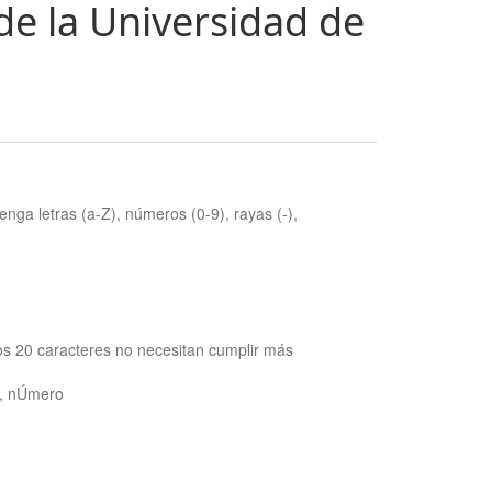
de la Universidad de
nga letras (a-Z), números (0-9), rayas (-),
os 20 caracteres no necesitan cumplir más
ra, nÚmero