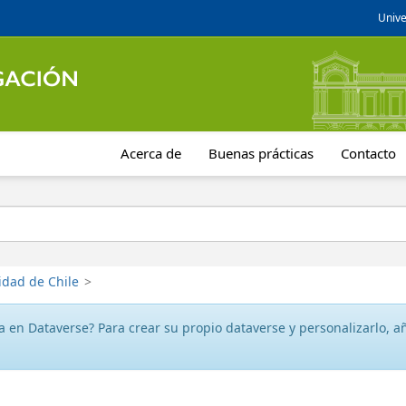
Unive
Acerca de
Buenas prácticas
Contacto
idad de Chile
>
 en Dataverse? Para crear su propio dataverse y personalizarlo, aña