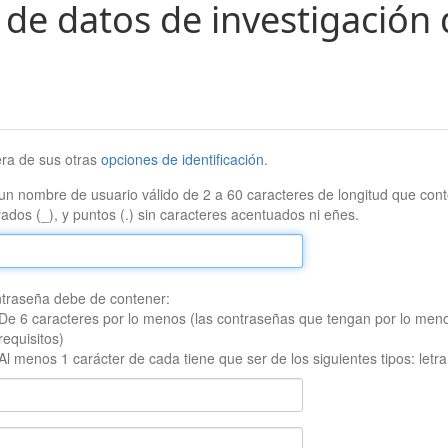
 de datos de investigación 
era de sus otras
opciones de identificación
.
un nombre de usuario válido de 2 a 60 caracteres de longitud que conte
ados (_), y puntos (.) sin caracteres acentuados ni eñes.
traseña debe de contener:
De 6 caracteres por lo menos (las contraseñas que tengan por lo men
requisitos)
Al menos 1 carácter de cada tiene que ser de los siguientes tipos: let