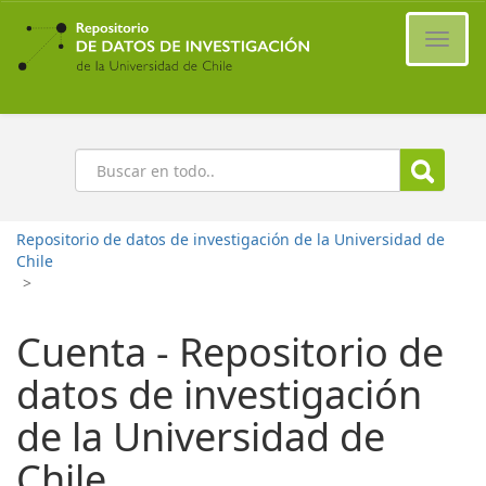
Ir
al
Cambi
contenido
naveg
principal
Buscar
Repositorio de datos de investigación de la Universidad de
Chile
>
Cuenta - Repositorio de
datos de investigación
de la Universidad de
Chile