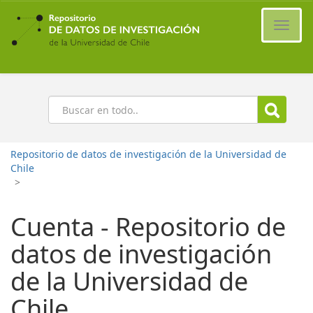
Ir
al
Cambi
contenido
naveg
principal
Buscar
Repositorio de datos de investigación de la Universidad de
Chile
>
Cuenta - Repositorio de
datos de investigación
de la Universidad de
Chile