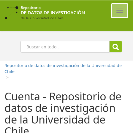
Ir
al
Cambi
contenido
naveg
principal
Buscar
Repositorio de datos de investigación de la Universidad de
Chile
>
Cuenta - Repositorio de
datos de investigación
de la Universidad de
Chile