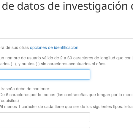
 de datos de investigación 
era de sus otras
opciones de identificación
.
un nombre de usuario válido de 2 a 60 caracteres de longitud que conte
ados (_), y puntos (.) sin caracteres acentuados ni eñes.
traseña debe de contener:
De 6 caracteres por lo menos (las contraseñas que tengan por lo men
requisitos)
Al menos 1 carácter de cada tiene que ser de los siguientes tipos: let