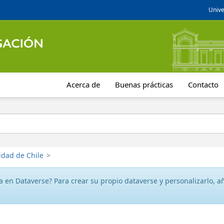
Unive
Acerca de
Buenas prácticas
Contacto
idad de Chile
>
 en Dataverse? Para crear su propio dataverse y personalizarlo, aña