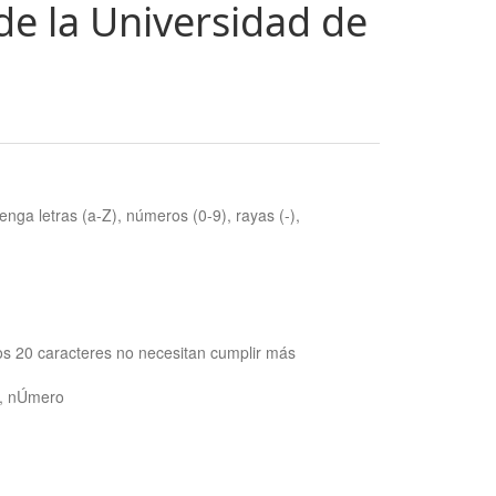
de la Universidad de
nga letras (a-Z), números (0-9), rayas (-),
os 20 caracteres no necesitan cumplir más
ra, nÚmero