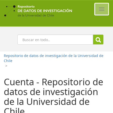
Ir
al
Cambi
contenido
naveg
principal
Buscar
Repositorio de datos de investigación de la Universidad de
Chile
>
Cuenta - Repositorio de
datos de investigación
de la Universidad de
Chile