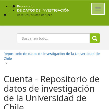
Ir
al
Cambi
contenido
naveg
principal
Buscar
Repositorio de datos de investigación de la Universidad de
Chile
>
Cuenta - Repositorio de
datos de investigación
de la Universidad de
Chile