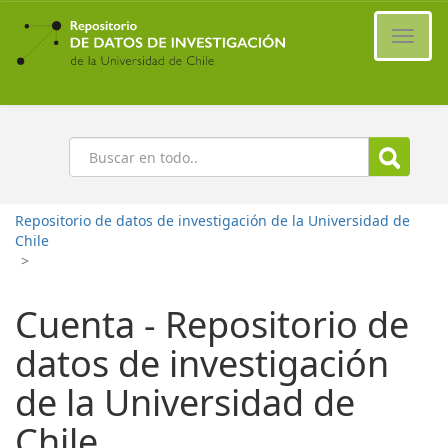
Ir
al
Cambi
contenido
naveg
principal
Buscar
Repositorio de datos de investigación de la Universidad de
Chile
>
Cuenta - Repositorio de
datos de investigación
de la Universidad de
Chile