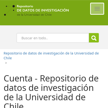
Ir
al
Cambi
contenido
naveg
principal
Buscar
Repositorio de datos de investigación de la Universidad de
Chile
>
Cuenta - Repositorio de
datos de investigación
de la Universidad de
Chile