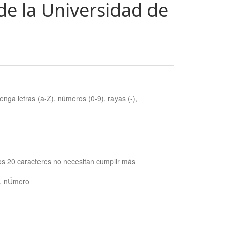
de la Universidad de
nga letras (a-Z), números (0-9), rayas (-),
os 20 caracteres no necesitan cumplir más
ra, nÚmero