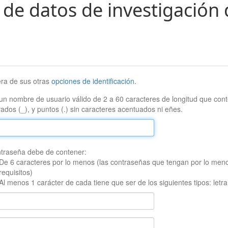
 de datos de investigación 
era de sus otras
opciones de identificación
.
un nombre de usuario válido de 2 a 60 caracteres de longitud que conte
ados (_), y puntos (.) sin caracteres acentuados ni eñes.
traseña debe de contener:
De 6 caracteres por lo menos (las contraseñas que tengan por lo men
requisitos)
Al menos 1 carácter de cada tiene que ser de los siguientes tipos: let