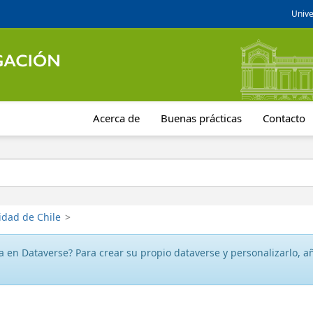
Unive
Acerca de
Buenas prácticas
Contacto
idad de Chile
>
 en Dataverse? Para crear su propio dataverse y personalizarlo, aña