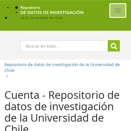
Ir
al
Cambi
contenido
naveg
principal
Buscar
Repositorio de datos de investigación de la Universidad de
Chile
>
Cuenta - Repositorio de
datos de investigación
de la Universidad de
Chile