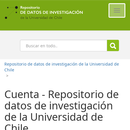
Ir
al
Cambi
contenido
naveg
principal
Buscar
Repositorio de datos de investigación de la Universidad de
Chile
>
Cuenta - Repositorio de
datos de investigación
de la Universidad de
Chile