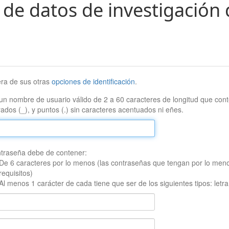
 de datos de investigación 
era de sus otras
opciones de identificación
.
un nombre de usuario válido de 2 a 60 caracteres de longitud que conte
ados (_), y puntos (.) sin caracteres acentuados ni eñes.
traseña debe de contener:
De 6 caracteres por lo menos (las contraseñas que tengan por lo men
requisitos)
Al menos 1 carácter de cada tiene que ser de los siguientes tipos: let