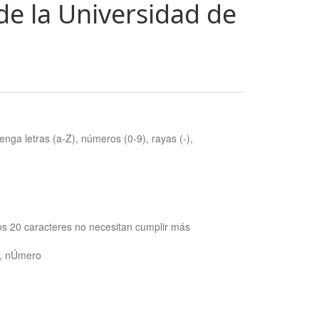
de la Universidad de
nga letras (a-Z), números (0-9), rayas (-),
os 20 caracteres no necesitan cumplir más
ra, nÚmero