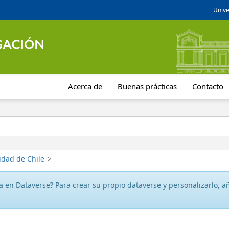
Unive
Acerca de
Buenas prácticas
Contacto
idad de Chile
>
 en Dataverse? Para crear su propio dataverse y personalizarlo, aña