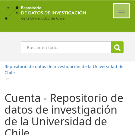
Ir
al
Cambi
contenido
naveg
principal
Buscar
Repositorio de datos de investigación de la Universidad de
Chile
>
Cuenta - Repositorio de
datos de investigación
de la Universidad de
Chile