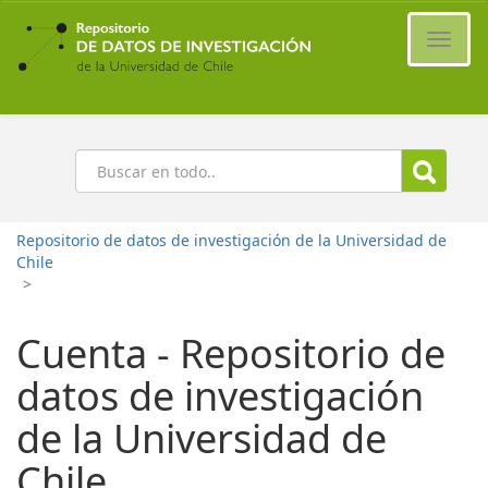
Ir
al
Cambi
contenido
naveg
principal
Buscar
Repositorio de datos de investigación de la Universidad de
Chile
>
Cuenta - Repositorio de
datos de investigación
de la Universidad de
Chile