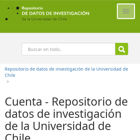
Ir
al
Cambi
contenido
naveg
principal
Buscar
Repositorio de datos de investigación de la Universidad de
Chile
>
Cuenta - Repositorio de
datos de investigación
de la Universidad de
Chile