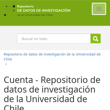
Ir
al
Cambi
contenido
naveg
principal
Buscar
Repositorio de datos de investigación de la Universidad de
Chile
>
Cuenta - Repositorio de
datos de investigación
de la Universidad de
Chile