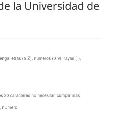
de la Universidad de
nga letras (a-Z), números (0-9), rayas (-),
os 20 caracteres no necesitan cumplir más
ra, nÚmero