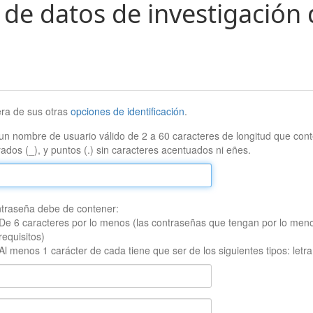
 de datos de investigación 
era de sus otras
opciones de identificación
.
un nombre de usuario válido de 2 a 60 caracteres de longitud que conte
ados (_), y puntos (.) sin caracteres acentuados ni eñes.
traseña debe de contener:
De 6 caracteres por lo menos (las contraseñas que tengan por lo men
requisitos)
Al menos 1 carácter de cada tiene que ser de los siguientes tipos: let