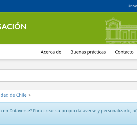
Unive
Acerca de
Buenas prácticas
Contacto
idad de Chile
>
 en Dataverse? Para crear su propio dataverse y personalizarlo, aña