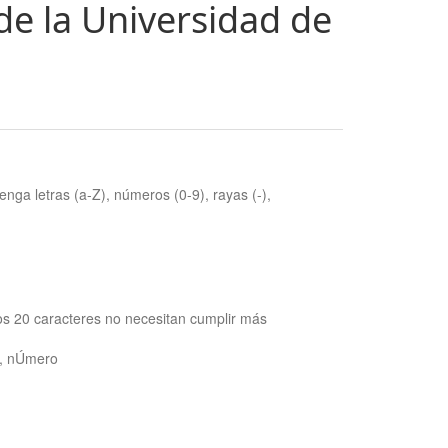
de la Universidad de
nga letras (a-Z), números (0-9), rayas (-),
os 20 caracteres no necesitan cumplir más
ra, nÚmero