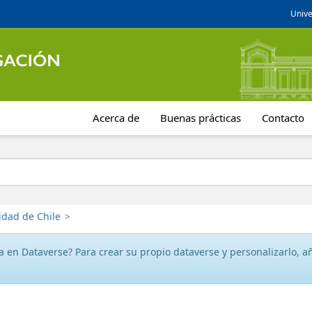
Unive
Acerca de
Buenas prácticas
Contacto
idad de Chile
>
 en Dataverse? Para crear su propio dataverse y personalizarlo, aña