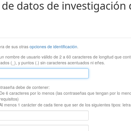
 de datos de investigación 
era de sus otras
opciones de identificación
.
un nombre de usuario válido de 2 a 60 caracteres de longitud que conte
ados (_), y puntos (.) sin caracteres acentuados ni eñes.
traseña debe de contener:
De 6 caracteres por lo menos (las contraseñas que tengan por lo men
requisitos)
Al menos 1 carácter de cada tiene que ser de los siguientes tipos: let