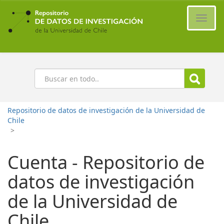
Ir
al
Cambi
contenido
naveg
principal
Buscar
Repositorio de datos de investigación de la Universidad de
Chile
>
Cuenta - Repositorio de
datos de investigación
de la Universidad de
Chile