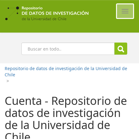
Ir
al
Cambi
contenido
naveg
principal
Buscar
Repositorio de datos de investigación de la Universidad de
Chile
>
Cuenta - Repositorio de
datos de investigación
de la Universidad de
Chile