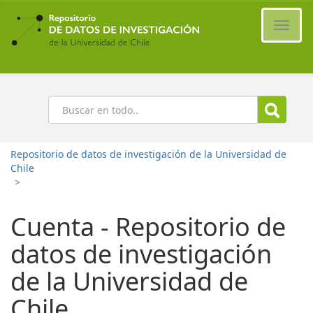
Ir
al
Cambi
contenido
naveg
principal
Buscar
Repositorio de datos de investigación de la Universidad de
Chile
>
Cuenta - Repositorio de
datos de investigación
de la Universidad de
Chile