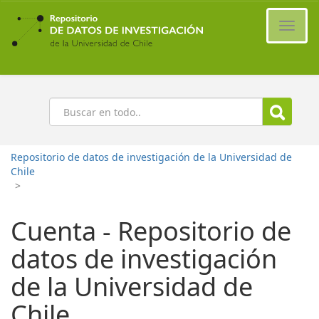
Ir
al
Cambi
contenido
naveg
principal
Buscar
Repositorio de datos de investigación de la Universidad de
Chile
>
Cuenta - Repositorio de
datos de investigación
de la Universidad de
Chile