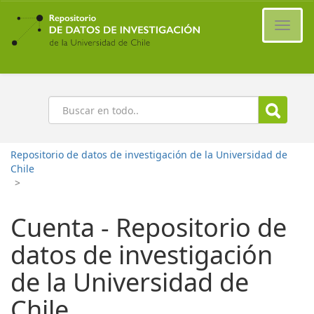
Ir
al
Cambi
contenido
naveg
principal
Buscar
Repositorio de datos de investigación de la Universidad de
Chile
>
Cuenta - Repositorio de
datos de investigación
de la Universidad de
Chile