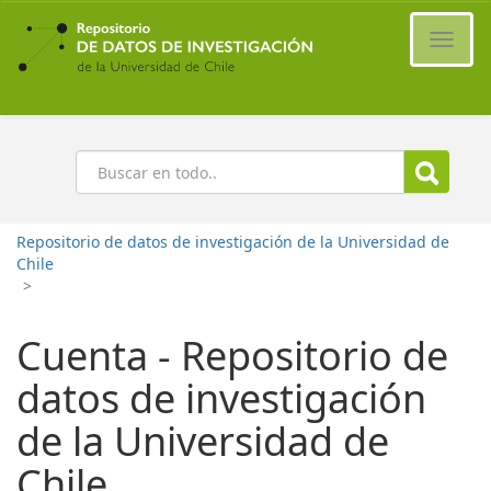
Ir
al
Cambi
contenido
naveg
principal
Buscar
Repositorio de datos de investigación de la Universidad de
Chile
>
Cuenta - Repositorio de
datos de investigación
de la Universidad de
Chile