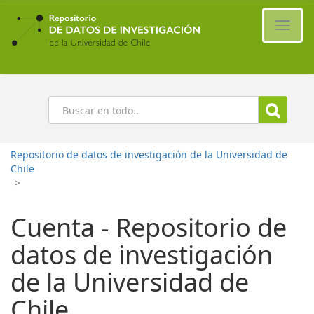
Ir
al
Cambi
contenido
naveg
principal
Buscar
Repositorio de datos de investigación de la Universidad de
Chile
>
Cuenta - Repositorio de
datos de investigación
de la Universidad de
Chile