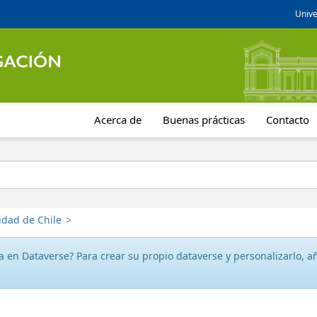
Unive
Acerca de
Buenas prácticas
Contacto
idad de Chile
>
 en Dataverse? Para crear su propio dataverse y personalizarlo, aña