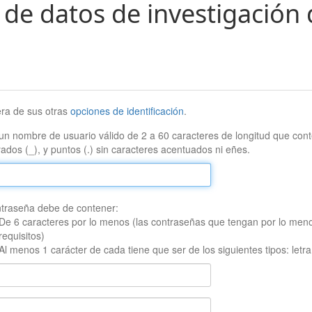
 de datos de investigación 
era de sus otras
opciones de identificación
.
un nombre de usuario válido de 2 a 60 caracteres de longitud que conte
ados (_), y puntos (.) sin caracteres acentuados ni eñes.
traseña debe de contener:
De 6 caracteres por lo menos (las contraseñas que tengan por lo men
requisitos)
Al menos 1 carácter de cada tiene que ser de los siguientes tipos: let