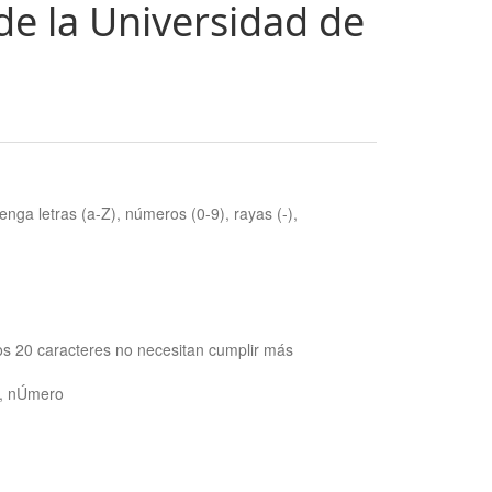
de la Universidad de
nga letras (a-Z), números (0-9), rayas (-),
os 20 caracteres no necesitan cumplir más
ra, nÚmero