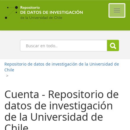
Ir
al
Cambi
contenido
naveg
principal
Buscar
Repositorio de datos de investigación de la Universidad de
Chile
>
Cuenta - Repositorio de
datos de investigación
de la Universidad de
Chile