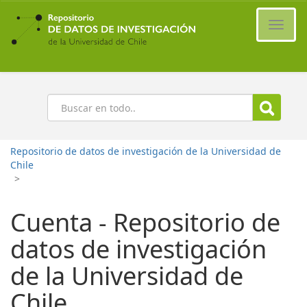
Ir
al
Cambi
contenido
naveg
principal
Buscar
Repositorio de datos de investigación de la Universidad de
Chile
>
Cuenta - Repositorio de
datos de investigación
de la Universidad de
Chile