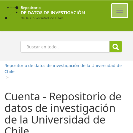
Ir
al
Cambi
contenido
naveg
principal
Buscar
Repositorio de datos de investigación de la Universidad de
Chile
>
Cuenta - Repositorio de
datos de investigación
de la Universidad de
Chile