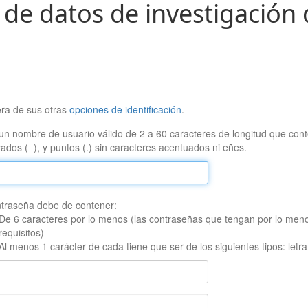
 de datos de investigación 
era de sus otras
opciones de identificación
.
un nombre de usuario válido de 2 a 60 caracteres de longitud que conte
ados (_), y puntos (.) sin caracteres acentuados ni eñes.
traseña debe de contener:
De 6 caracteres por lo menos (las contraseñas que tengan por lo men
requisitos)
Al menos 1 carácter de cada tiene que ser de los siguientes tipos: let