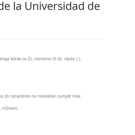
de la Universidad de
nga letras (a-Z), números (0-9), rayas (-),
os 20 caracteres no necesitan cumplir más
ra, nÚmero