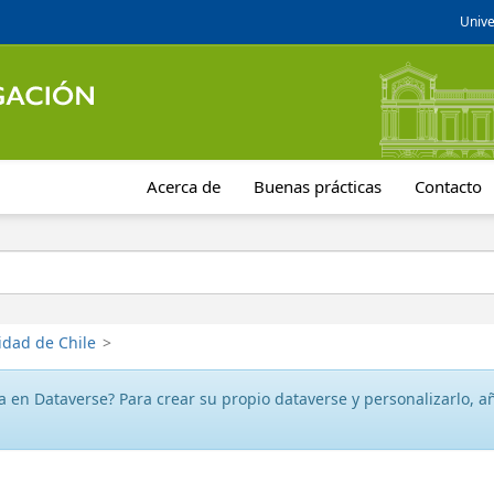
Unive
Acerca de
Buenas prácticas
Contacto
idad de Chile
>
 en Dataverse? Para crear su propio dataverse y personalizarlo, aña