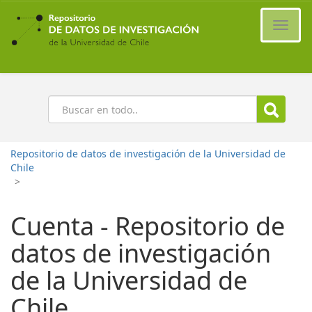
Ir
al
Cambi
contenido
naveg
principal
Buscar
Repositorio de datos de investigación de la Universidad de
Chile
>
Cuenta - Repositorio de
datos de investigación
de la Universidad de
Chile