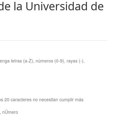
de la Universidad de
nga letras (a-Z), números (0-9), rayas (-),
os 20 caracteres no necesitan cumplir más
ra, nÚmero