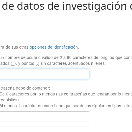
 de datos de investigación 
era de sus otras
opciones de identificación
.
un nombre de usuario válido de 2 a 60 caracteres de longitud que conte
ados (_), y puntos (.) sin caracteres acentuados ni eñes.
traseña debe de contener:
De 6 caracteres por lo menos (las contraseñas que tengan por lo men
requisitos)
Al menos 1 carácter de cada tiene que ser de los siguientes tipos: let