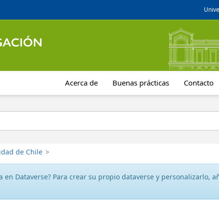
Unive
Acerca de
Buenas prácticas
Contacto
idad de Chile
>
 en Dataverse? Para crear su propio dataverse y personalizarlo, aña