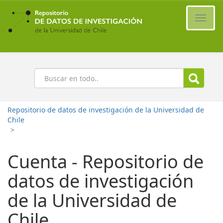
Ir
al
Cambi
contenido
naveg
principal
Buscar
Repositorio de datos de investigación de la Universidad de
Chile
>
Cuenta - Repositorio de
datos de investigación
de la Universidad de
Chile