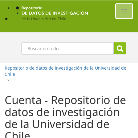
Ir
al
Cambi
contenido
naveg
principal
Buscar
Repositorio de datos de investigación de la Universidad de
Chile
>
Cuenta - Repositorio de
datos de investigación
de la Universidad de
Chile