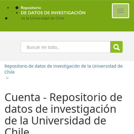
Ir
al
Cambi
contenido
naveg
principal
Buscar
Repositorio de datos de investigación de la Universidad de
Chile
>
Cuenta - Repositorio de
datos de investigación
de la Universidad de
Chile